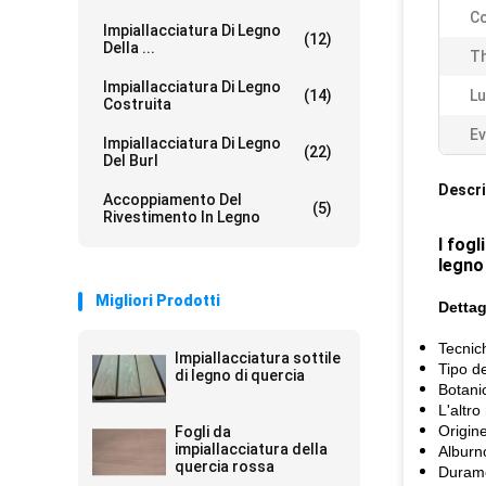
Co
Impiallacciatura Di Legno
(12)
Della ...
Th
Impiallacciatura Di Legno
(14)
Lu
Costruita
Ev
Impiallacciatura Di Legno
(22)
Del Burl
Descri
Accoppiamento Del
(5)
Rivestimento In Legno
I fog
legno
Migliori Prodotti
Dettag
Tecnich
Impiallacciatura sottile
Tipo de
di legno di quercia
Botani
L'altr
Origine
Fogli da
impiallacciatura della
Alburn
quercia rossa
Duram