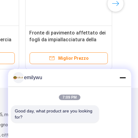
Fronte di pavimento affettato dei
uercia
fogli da impiallacciatura della
quercia rossa del taglio, indennità
o della
diritto
Miglior Prezzo
emilywu
7:09 PM
Scrivici
Good day, what product are you looking 
B5, mercato
for?
egno di Xingye,
, città di