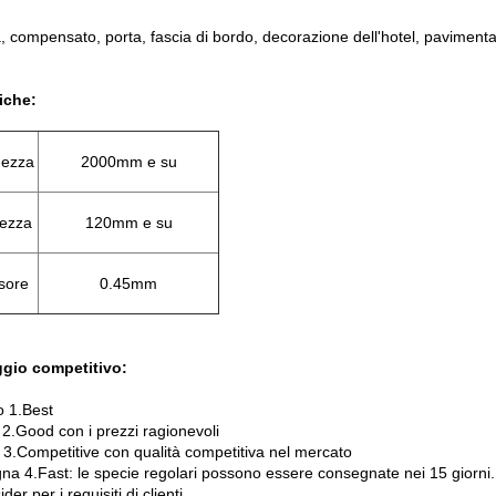
a, compensato, porta, fascia di bordo, decorazione dell'hotel, paviment
iche:
ezza
2000mm e su
ezza
120mm e su
sore
0.45mm
gio competitivo:
o 1.Best
 2.Good con i prezzi ragionevoli
 3.Competitive con qualità competitiva nel mercato
na 4.Fast: le specie regolari possono essere consegnate nei 15 giorni.
der per i requisiti di clienti