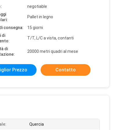
:
negotiable
aggi
Pallet in legno
lari:
di consegna:
15 giorni
 di
T/T, L/C a vista, contanti
ento:
tà di
20000 metri quadri al mese
tazione:
iglior Prezzo
Contatto
ale:
Quercia