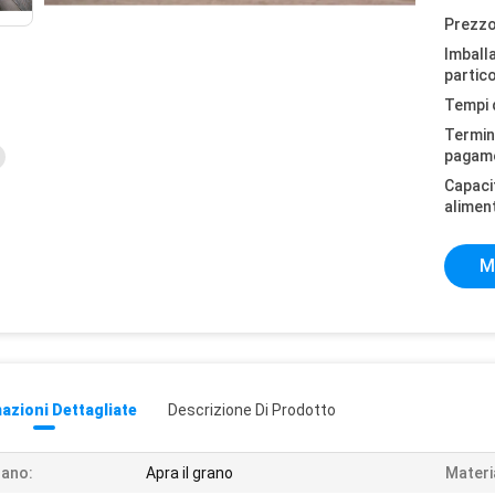
Prezzo
Imball
partico
Tempi 
Termini
pagam
Capaci
alimen
M
azioni Dettagliate
Descrizione Di Prodotto
ano:
Apra il grano
Materi