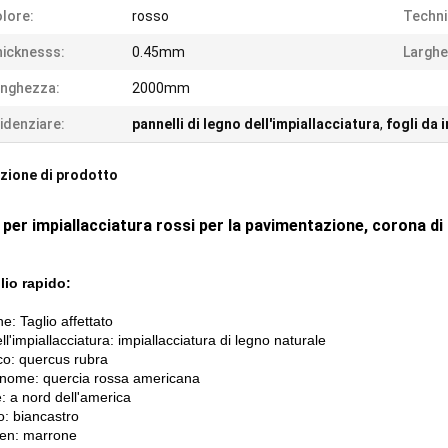
lore:
rosso
Techni
icknesss:
0.45mm
Larghe
nghezza:
2000mm
idenziare:
pannelli di legno dell'impiallacciatura
,
fogli da 
zione di prodotto
li per impiallacciatura rossi per la pavimentazione, corona d
lio rapido:
e: Taglio affettato
ll'impiallacciatura: impiallacciatura di legno naturale
co: quercus rubra
o nome: quercia rossa americana
: a nord dell'america
o: biancastro
en: marrone