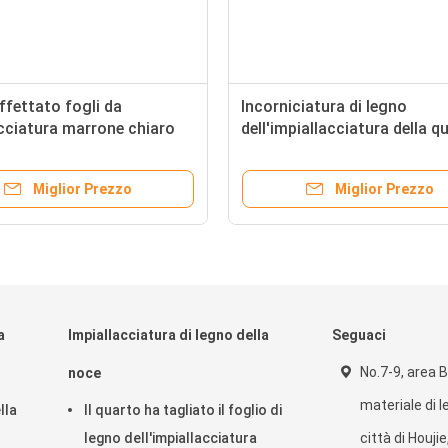
ffettato fogli da
Incorniciatura di legno
cciatura marrone chiaro
dell'impiallacciatura della q
rcia, pannelli di legno a 3
bianca, impiallacciatura
ell'impiallacciatura
decorativa naturale del tagli
Miglior Prezzo
Miglior Prezzo
corona
a
Impiallacciatura di legno della
Seguaci
No.7-9, area 
noce
materiale di l
lla
Il quarto ha tagliato il foglio di
legno dell'impiallacciatura
città di Houjie