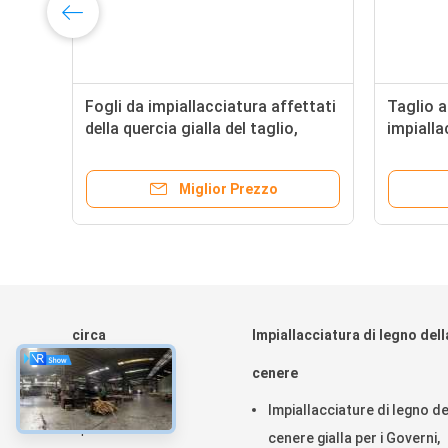
Fogli da impiallacciatura affettati
Taglio a
le
della quercia gialla del taglio,
impialla
ra
impiallacciatura di legno naturale
della que
della porta
pollici d
Miglior Prezzo
circa
Impiallacciatura di legno dell
Casa.
cenere
Prodotti
Impiallacciature di legno de
Spettacolo VR
cenere gialla per i Governi,