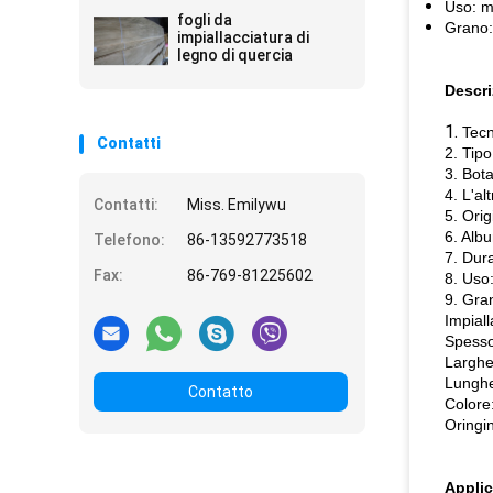
Uso: m
fogli da
Grano:
impiallacciatura di
legno di quercia
Descri
1.
Tecn
Contatti
2. Tipo
3. Bot
4. L'a
Contatti:
Miss. Emilywu
5. Orig
6. Albu
Telefono:
86-13592773518
7. Dur
Fax:
86-769-81225602
8. Uso
9. Gran
Impiall
Spess
Largh
Lungh
Contatto
Colore
Oringin
Applic