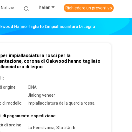
Italian
Notizie
Richiedere un preventivo
akwood Hanno Tagliato L'impiallacciatura Di Legno
i per impiallacciatura rossi per la
entazione, corona di Oakwood hanno tagliato
allacciatura di legno
i:
i origine:
CINA
Jialong veneer
 di modello:
Impiallacciatura della quercia rossa
i di pagamento e spedizione:
à di ordine
La Pensilvania, Stati Uniti
: