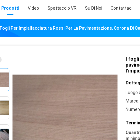
Prodotti
Video
Spettacolo VR
Su Di Noi
Contattaci
 Fogli Per Impiallacciatura Rossi Per La Pavimentazione, Corona Di O
I fogl
pavim
l'impi
Dettagl
Luogo d
Marca:
Numero
Termin
Quantit
minimo