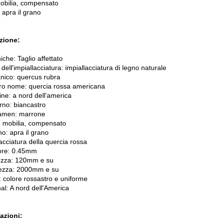
obilia, compensato
 apra il grano
zione:
iche: Taglio affettato
 dell'impiallacciatura: impiallacciatura di legno naturale
anico: quercus rubra
ltro nome: quercia rossa americana
ine: a nord dell'america
rno: biancastro
amen: marrone
: mobilia, compensato
o: apra il grano
acciatura della quercia rossa
ore: 0.45mm
ezza: 120mm e su
ezza: 2000mm e su
: colore rossastro e uniforme
al: A nord dell'America
azioni: