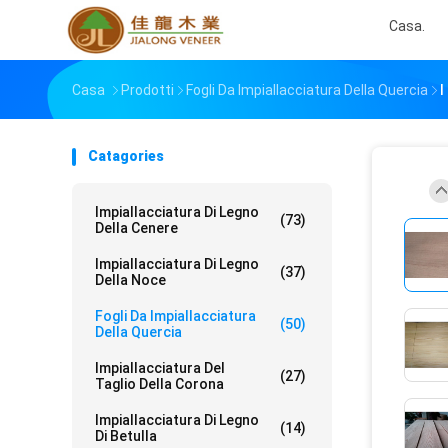
Casa.
Casa
Prodotti
Fogli Da Impiallacciatura Della Quercia
I
Catagories
Impiallacciatura Di Legno
(73)
Della Cenere
Impiallacciatura Di Legno
(37)
Della Noce
Fogli Da Impiallacciatura
(50)
Della Quercia
Impiallacciatura Del
(27)
Taglio Della Corona
Impiallacciatura Di Legno
(14)
Di Betulla