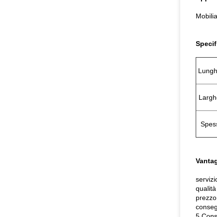
Mobili
Specif
Lungh
Largh
Spes
Vantag
servizi
qualità
prezzo
conseg
5.Consi