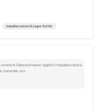
Impiallacciatura Di Legno Sottile
o
, corona di Oakwood hanno tagliato l'impiallacciatura
à, materiale, ecc.