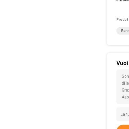
Prodot
Pann
Vuoi
Son
di l
Gra
Asp