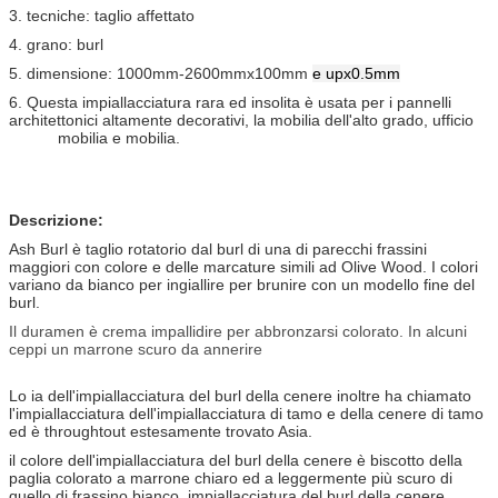
3. tecniche: taglio affettato
4. grano: burl
5. dimensione: 1000mm-2600mmx100mm
e upx0.5mm
6.
Questa impiallacciatura rara ed insolita è usata per i pannelli
architettonici altamente decorativi, la mobilia dell'alto grado, ufficio
mobilia e mobilia.
Descrizione:
Ash Burl è taglio rotatorio dal burl di una di parecchi frassini
maggiori con colore e delle marcature simili ad Olive Wood. I colori
variano da bianco per ingiallire per brunire con un modello fine del
burl.
Il duramen è crema impallidire per abbronzarsi colorato. In alcuni
ceppi un marrone scuro da annerire
Lo ia dell'impiallacciatura del burl della cenere inoltre ha chiamato
l'impiallacciatura dell'impiallacciatura di tamo e della cenere di tamo
ed è throughtout estesamente trovato Asia.
il colore dell'impiallacciatura del burl della cenere è biscotto della
paglia colorato a marrone chiaro ed a leggermente più scuro di
quello di frassino bianco, impiallacciatura del burl della cenere