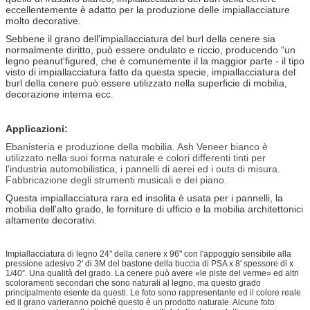
eccellentemente è adatto per la produzione delle impiallacciature
molto decorative.
Sebbene il grano dell'impiallacciatura del burl della cenere sia
normalmente diritto, può essere ondulato e riccio, producendo “un
legno peanut'figured, che è comunemente il la maggior parte - il tipo
visto di impiallacciatura fatto da questa specie, impiallacciatura del
burl della cenere può essere utilizzato nella superficie di mobilia,
decorazione interna ecc.
Applicazioni:
Ebanisteria e produzione della mobilia. Ash Veneer bianco è
utilizzato nella suoi forma naturale e colori differenti tinti per
l'industria automobilistica, i pannelli di aerei ed i outs di misura.
Fabbricazione degli strumenti musicali e del piano.
Questa impiallacciatura rara ed insolita è usata per i pannelli, la
mobilia dell'alto grado, le forniture di ufficio e la mobilia architettonici
altamente decorativi.
Impiallacciatura di legno 24" della cenere x 96" con l'appoggio sensibile alla
pressione adesivo 2' di 3M del bastone della buccia di PSA x 8' spessore di x
1/40”. Una qualità del grado. La cenere può avere «le piste del verme» ed altri
scoloramenti secondari che sono naturali al legno, ma questo grado
principalmente esente da questi. Le foto sono rappresentante ed il colore reale
ed il grano varieranno poiché questo è un prodotto naturale. Alcune foto