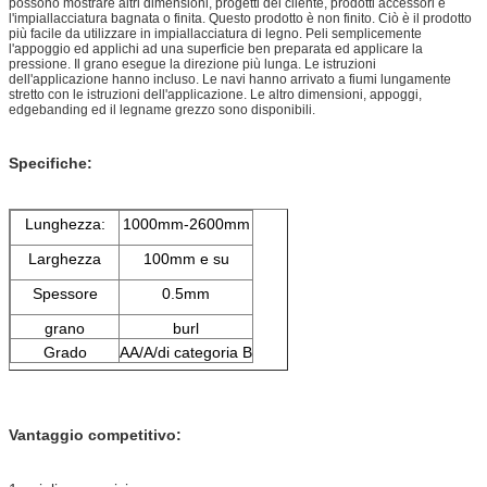
possono mostrare altri dimensioni, progetti del cliente, prodotti accessori e
l'impiallacciatura bagnata o finita. Questo prodotto è non finito. Ciò è il prodotto
più facile da utilizzare in impiallacciatura di legno. Peli semplicemente
l'appoggio ed applichi ad una superficie ben preparata ed applicare la
pressione. Il grano esegue la direzione più lunga. Le istruzioni
dell'applicazione hanno incluso. Le navi hanno arrivato a fiumi lungamente
stretto con le istruzioni dell'applicazione. Le altro dimensioni, appoggi,
edgebanding ed il legname grezzo sono disponibili.
Specifiche:
Lunghezza:
1000mm-2600mm
Larghezza
100mm e su
Spessore
0.5mm
grano
burl
Grado
AA/A/di categoria B
Vantaggio competitivo: