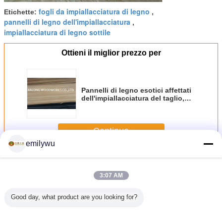
fogli da impiallacciatura di legno
Etichette:
,
pannelli di legno dell'impiallacciatura
,
impiallacciatura di legno sottile
Ottieni il miglior prezzo per
Pannelli di legno esotici affettati
dell'impiallacciatura del taglio,
0.5mm Burl Veneer Plywood
Sheets
Continua
emilywu
Impiallacciatura di legno della cenere
Più
3:07 AM
Good day, what product are you looking for?
ciatura di
Fogli da
Il quarto ha
Pannelli naturali
Impiallacci
 della
impiallacciatura di
segato la
dell'impiallacciatura
legno del 